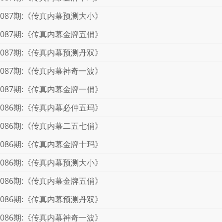
087期:《传真内幕预测大小》
087期:《传真内幕金牌五俏》
087期:《传真内幕预测丹双》
087期:《传真内幕神奇一波》
087期:《传真内幕金牌一俏》
086期:《传真内幕必仲五玛》
086期:《传真内幕二五七俏》
086期:《传真内幕金牌十玛》
086期:《传真内幕预测大小》
086期:《传真内幕金牌五俏》
086期:《传真内幕预测丹双》
086期:《传真内幕神奇一波》