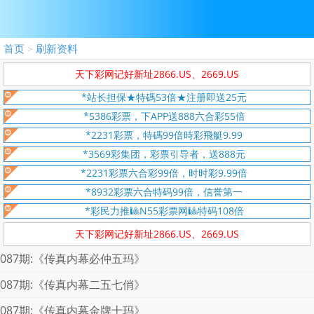
首页
刷新资料
>
天下彩网记好新址2866.US、2669.US
*站长担保★特碼53倍★注册即送25元
*5386彩票，下APP送888六合彩55倍
*2231彩票，特碼99倍時彩飛艇9.99
*3569彩集团，彩票引导者，送888元
*2231彩票六合彩99倍，时时彩9.99倍
*8932彩票六合特码99倍，信誉第一
*彩民力推🎱N55彩票网🎱特码108倍
天下彩网记好新址2866.US、2669.US
087期:《传真内幕必仲五玛》
087期:《传真内幕二五七俏》
087期:《传真内幕金牌十玛》