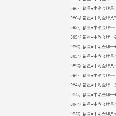
086期:福星●中彩金牌星运
086期:福星●中彩金牌八玛
085期:福星●中彩金牌一俏
085期:福星●中彩金牌一头
085期:福星●中彩金牌一句
085期:福星●中彩金牌星运
085期:福星●中彩金牌八玛
084期:福星●中彩金牌一俏
084期:福星●中彩金牌一头
084期:福星●中彩金牌一句
084期:福星●中彩金牌星运
084期:福星●中彩金牌八玛