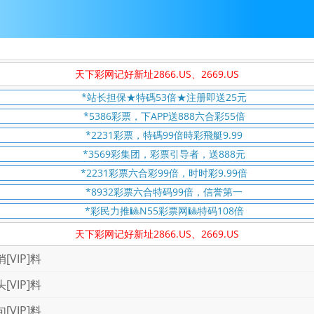
天下彩网记好新址2866.US、2669.US
*站长担保★特碼53倍★注册即送25元
*5386彩票，下APP送888六合彩55倍
*2231彩票，特碼99倍時彩飛艇9.99
*3569彩集团，彩票引导者，送888元
*2231彩票六合彩99倍，时时彩9.99倍
*8932彩票六合特码99倍，信誉第一
*彩民力推🎱N55彩票网🎱特码108倍
天下彩网记好新址2866.US、2669.US
[VIP]料
[VIP]料
[VIP]料