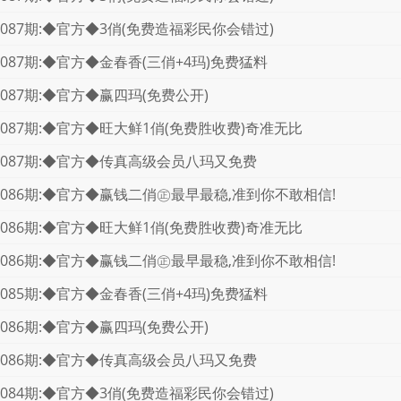
087期:◆官方◆3俏(免费造福彩民你会错过)
087期:◆官方◆金春香(三俏+4玛)免费猛料
087期:◆官方◆赢四玛(免费公开)
087期:◆官方◆旺大鲜1俏(免费胜收费)奇准无比
087期:◆官方◆传真高级会员八玛又免费
086期:◆官方◆赢钱二俏㊣最早最稳,准到你不敢相信!
086期:◆官方◆旺大鲜1俏(免费胜收费)奇准无比
086期:◆官方◆赢钱二俏㊣最早最稳,准到你不敢相信!
085期:◆官方◆金春香(三俏+4玛)免费猛料
086期:◆官方◆赢四玛(免费公开)
086期:◆官方◆传真高级会员八玛又免费
084期:◆官方◆3俏(免费造福彩民你会错过)