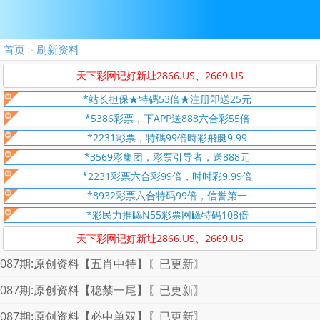
首页
刷新资料
>
天下彩网记好新址2866.US、2669.US
*站长担保★特碼53倍★注册即送25元
*5386彩票，下APP送888六合彩55倍
*2231彩票，特碼99倍時彩飛艇9.99
*3569彩集团，彩票引导者，送888元
*2231彩票六合彩99倍，时时彩9.99倍
*8932彩票六合特码99倍，信誉第一
*彩民力推🎱N55彩票网🎱特码108倍
天下彩网记好新址2866.US、2669.US
087期:原创资料【五肖中特】〖已更新〗
087期:原创资料【稳禁一尾】〖已更新〗
087期:原创资料【必中单双】〖已更新〗