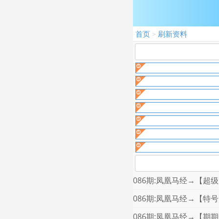
首页
刷新资料
>
086期:凤凰马经→【超
086期:凤凰马经→【特
086期:凤凰马经→【期