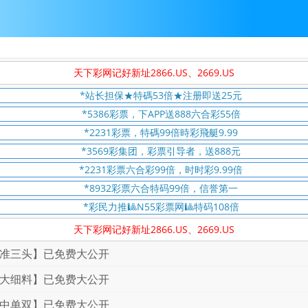
天下彩网记好新址2866.US、2669.US
*站长担保★特碼53倍★注册即送25元
*5386彩票，下APP送888六合彩55倍
*2231彩票，特碼99倍時彩飛艇9.99
*3569彩集团，彩票引导者，送888元
*2231彩票六合彩99倍，时时彩9.99倍
*8932彩票六合特码99倍，信誉第一
*彩民力推🎱N55彩票网🎱特码108倍
天下彩网记好新址2866.US、2669.US
级准三头】已免费大公开
号大细料】已免费大公开
期中单双】已免费大公开