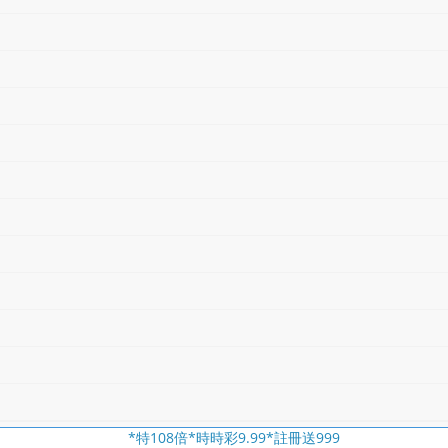
*特108倍*時時彩9.99*註冊送999