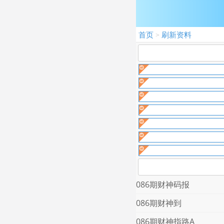
首页
刷新资料
>
086期财神码报
086期财神到
086期财神指路A