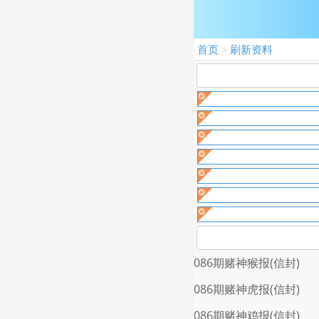
首页
刷新资料
>
086期赌神猴报(信封)
086期赌神虎报(信封)
086期赌神鸡报(信封)