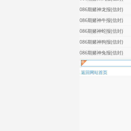
086期赌神龙报(信封)
086期赌神牛报(信封)
086期赌神蛇报(信封)
086期赌神狗报(信封)
086期赌神兔报(信封)
返回网站首页