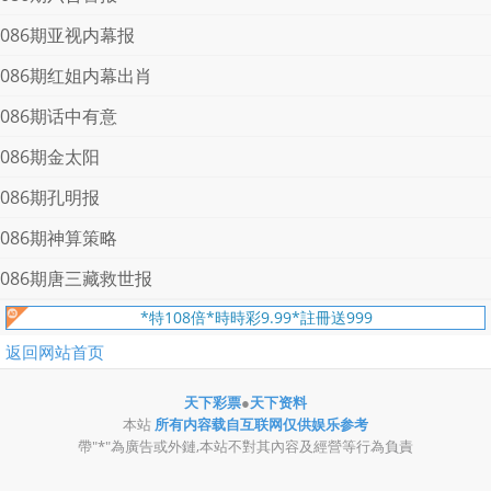
086期亚视内幕报
086期红姐内幕出肖
086期话中有意
086期金太阳
086期孔明报
086期神算策略
086期唐三藏救世报
*特108倍*時時彩9.99*註冊送999
返回网站首页
天下彩票
●
天下资料
本站
所有内容载自互联网仅供娱乐参考
帶"*"為廣告或外鏈,本站不對其內容及經營等行為負責