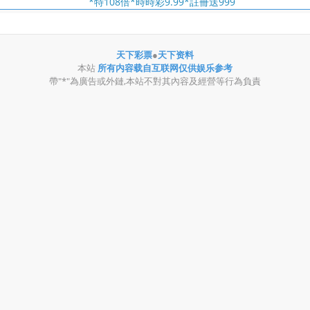
*特108倍*時時彩9.99*註冊送999
天下彩票
●
天下资料
本站
所有内容载自互联网仅供娱乐参考
帶"*"為廣告或外鏈,本站不對其內容及經營等行為負責