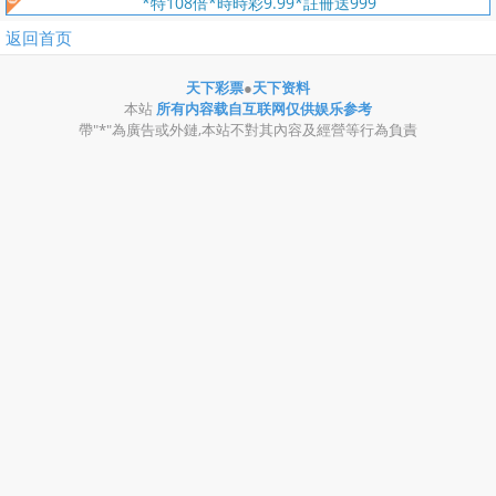
*特108倍*時時彩9.99*註冊送999
返回首页
天下彩票
●
天下资料
本站
所有内容载自互联网仅供娱乐参考
帶"*"為廣告或外鏈,本站不對其內容及經營等行為負責